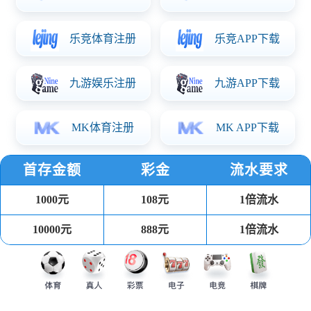
01. 初创定位
mk体育平台起源于对体育精神与数字技术的
热爱，早期平台聚焦于赛事数据与直播服务，
并率先实现多赛程同步与智能提醒功能，赢得
众多球迷的信任。